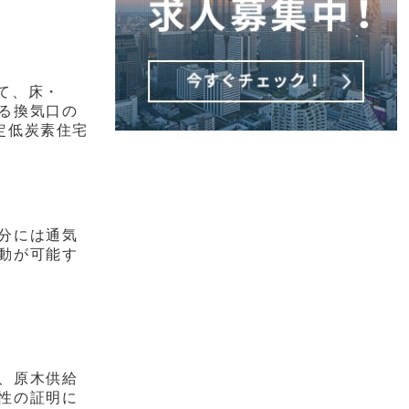
て、床・
る換気口の
定低炭素住宅
分には通気
動が可能す
、原木供給
性の証明に