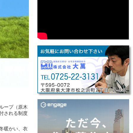
ループ（原木
付される制度
く冬暖かい、衣