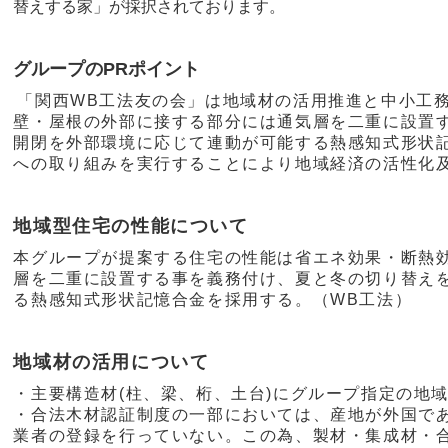
替えする家」が採択されております。
グループのPRポイント
「関西WB工法友の会」は地域材の活用推進と中小工
壁・屋根の外部に接する部分には通気層を二重に設置
開閉を外部環境に応じて連動が可能する熱感知式形状
への取り組みを実行することにより地域経済の活性化
地域型住宅の性能について
本グループが提案する住宅の性能は省エネ効果・断熱
層を二重に設置する事を義務付け、夏と冬の切り替え
る熱感知式形状記憶合金を採用する。（WB工法）
地域材の活用について
・主要構造材(柱、梁、桁、土台)にグループ指定の地
・合法木材認証制度の一部においては、産地が外国で
業者の登録を行っていない。この為、製材・集成材・