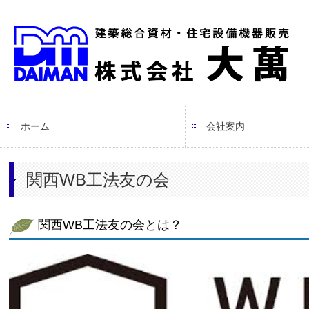
ホーム
会社案内
交通案内
関西WB工法友の会
関西WB工法友の会とは？